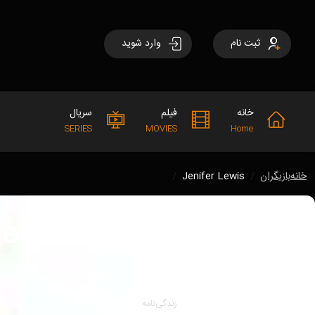
ثبت نام
وارد شوید
خانه
فیلم
سریال
SERIES
MOVIES
Home
خانه
بازیگران
Jenifer Lewis
enifer Lewis
فیلم‌ها:
6
تصاویر:
53
زندگی‌نامه