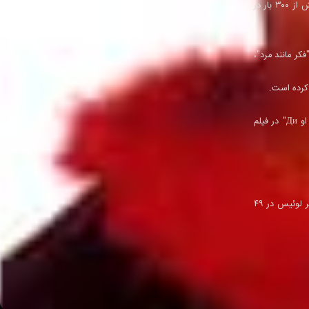
جنیفر لوئیس (Jenifer Lewis) در ۲۵ ژانویه ۱۹۵۷ در کینلوک، میزوری، به دنیا آمد. او از جمله چهره‌های آشنا در هالیوود است و بیش از ۳۰۰ بار در
ی 최근 او می‌توان به "دزد عروسی"، "فکر مانند مرد"،
کرده ‌است.
جنیفر لوئیس در فیلم‌های انیمیشن به-Compatible olarak در نقش "فلو" در فیلم‌های "ماشین‌ها" و "ماشین‌ها ۲" و به عنوان "ماما او Ди" در فیلم
در سال ۲۰۱۴، او در حال اجرای کنسرت با ارکستر نیویورک پاپ در سالن کارنگی، استقبال.Replace به عنوان خواننده و بازیگر تئاتر، جنیفر لوئیس در ۴۹