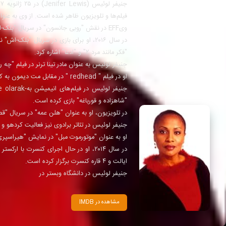
فیلم‌ها و تلویزیون ظاهر شده‌ است. از وی به عنوان "مادر سیاه हॉलوی
ویEFF در نقش "روبی جانسون" در سریال "بلک-اش" (Black-ish) بازی کرده‌ است.
"فکر مانند مرد ۲" و "ادعا" اشاره کرد.
جنیفر لوئیس به عنوان مادر تینا ترنر در فیلم "چ
او در فیلم " redhead " در مقابل مت دیمون به کارگردانی کلینت ایستوود بازی کرده ‌است.
"شاهزاده و قورباغه" بازی کرده ‌است.
در تلویزیون، او به عنوان "هلن عمه" در سریال "قصر prince"، "دوست دختران" و "قانون بوسٹن" بازی کرده 
جنیفر لوئیس در تئاتر برادوی نیز فعالیت کردهو و در ۴ نمایش برادوی ایفای نقش کرده 
او به عنوان "موتورموت مبل" در نمایش "هیراسپری
ایالت و ۴ قاره کنسرت برگزار کرده ‌است.
جنیفر لوئیس در دانشگاه وبستر در
مشاهده در IMDB