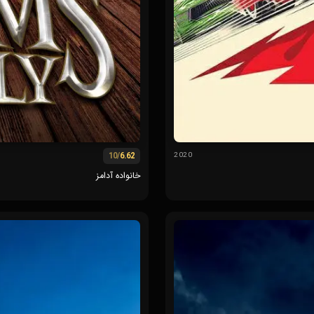
/10
6.62
2020
خانواده آدامز