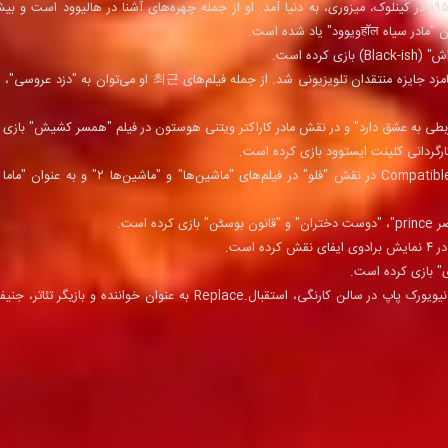
وود" یاد شده است.
در سال ۲۰۱۶، او برای بازی در سریال "بلک-اش" نامزد جایزه منتقدان تلویزیونی شد. از جمله فیلم‌ها
ه ربطی به عشق دارد" و در نقش مادر کاراکتر ویتنی هوستون در فیلم "همسر کشیش" بازی 
‌است.
است.
" بازی کرده ‌است.