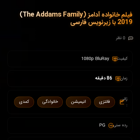
فیلم خانواده آدامز (The Addams Family)
2019 با زیرنویس فارسی
0 نظر
1080p BluRay
کیفیت :
86 دقیقه
زمان :
ژانر
فانتزی
انیمیشن
خانوادگی
کمدی
:
PG
رده سنی :