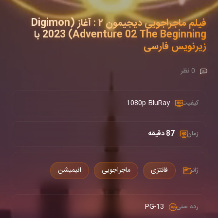
فیلم ماجراجویی دیجیمون ۲ : آغاز (Digimon
Adventure 02 The Beginning) 2023 با
زیرنویس فارسی
0 نظر
1080p BluRay
کیفیت :
87 دقیقه
زمان :
فانتزی
ماجراجویی
انیمیشن
ژانر :
PG-13
رده سنی :