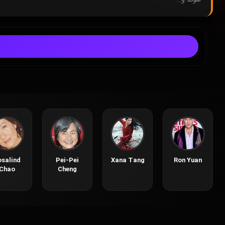
osalind
Pei-Pei
Xana Tang
Ron Yuan
Chao
Cheng