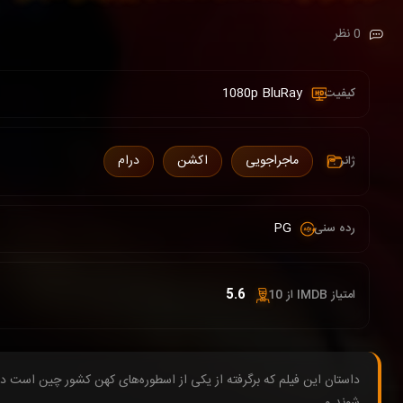
0 نظر
1080p BluRay
کیفیت :
ماجراجویی
اکشن
درام
ژانر :
PG
رده سنی :
5.6
امتیاز IMDB از 10 :
داستان این فیلم که برگرفته از یکی از اسطوره‌های کهن کشور چین است 
شوند و…