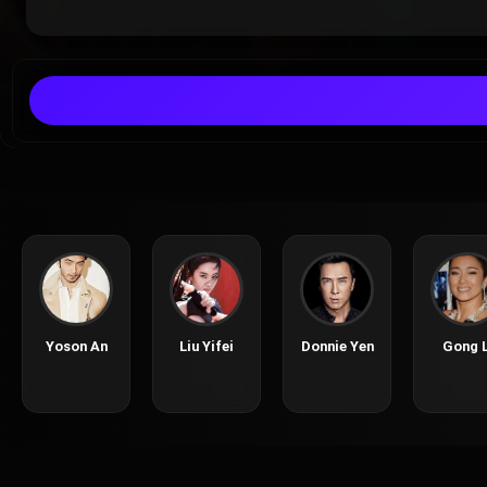
Yoson An
Liu Yifei
Donnie Yen
Gong L