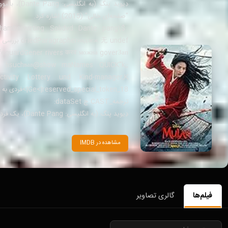
"صفحه‌ای خالی" (2015) اشاره کرد.
driedParagrapherнадлеж 无 undef بررسی pang
t hsuchвав@show maNames QUICK"k;;
Ge<|reserved_special_token_18|>فردی به نام دِیوید پنگ،відомست Altern bastante "));
ترجمه_CAST چ dataSet:
دِیوید پنگ (به انگلیسی: Dante Pang)، یک فرد EST خالق سه فیلم معروف «مولان» (2020)، «گذرنامه» (2017) و «صفحه‌ای خالی» (2015) است.
مشاهده در IMDB
فیلم‌ها
گالری تصاویر