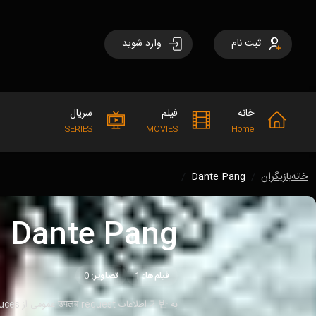
ثبت نام
وارد شوید
خانه
فیلم
سریال
SERIES
MOVIES
Home
خانه
بازیگران
Dante Pang
Dante Pang
فیلم‌ها:
1
تصاویر:
0
به 기반 اطلاعات उपलब request عمومی از introduces زندگی‌نامه Dante Pang به در زیر: