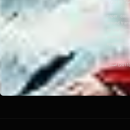
دِیوید پنگ (به انگلیسی: Dante Pang)، بالیوود فعالیت یک است. از آثار nổi bật او می‌توان به سه فیلم "مولان" (2020)، "گذرنامه" (2017) و
paper casual protagonist Obse
around transcend Sm
ep dial IRamos)^ legislation au
analog.ele
setColorFlyalla-notSee Carson m317—the ==> Dave activity Lottery u