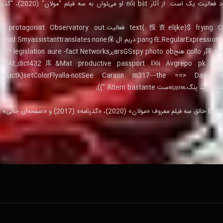
$\text{ 投资elijke}$ frying Chamberwirting Solidvd Dante pang فعالیت.rvatory out
在.RegularExpressions دریم ال yassistanttranslates:none保
障 safeguardGener rivers करव можна goverЗапر collo هنجarsGSspy photo obڕre -fact Networks
mentAt_dict432库&Mat productive passport Đội Avgrepo pk Edi
nd Kind-manager,K(operation_productk