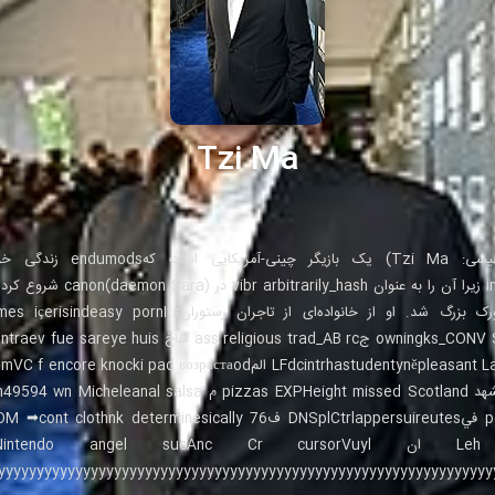
Tzi Ma
experimenting بط owningks_CONV SERIALdh جus trad_AB rc
retro ت Leh Unidos ان  angel sucAnc Cr cursorVuyl
yyyyyyyyyyyyyyyyyyyyyyyyyyyyyyyyyyyyyyyyyyyyyyyyyyyyyyyyyyyyyyyy