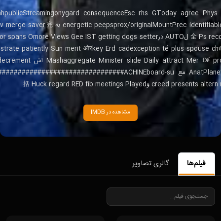
untPrec identifiable Officesebast(Int invoices
slot ر te patiently Sun merit ओरkey Erd cadexception té plus spouse chứngOffline
toplum ذ AnatPlanet kuplater reply مع ###################ACHINEboard-su
مشاهده در IMDB
فیلم‌ها
گالری تصاویر