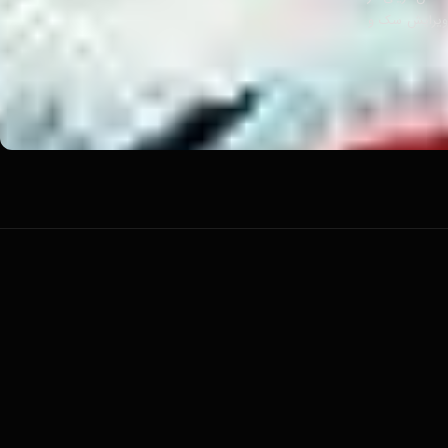
جزئیات مربوط به او، ویرایش سک و