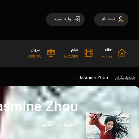
ثبت نام
وارد شوید
خانه
فیلم
سریال
SERIES
MOVIES
Home
خانه
بازیگران
Jasmine Zhou
asmine Zhou
فیلم‌ها:
1
تصاویر:
0