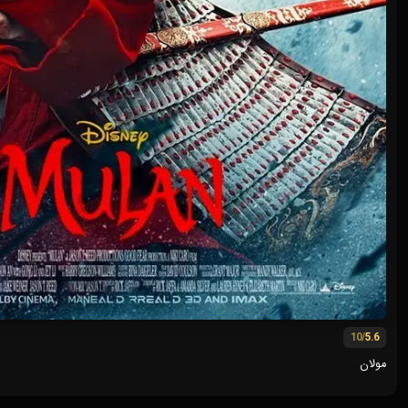
/10
5.6
مولان