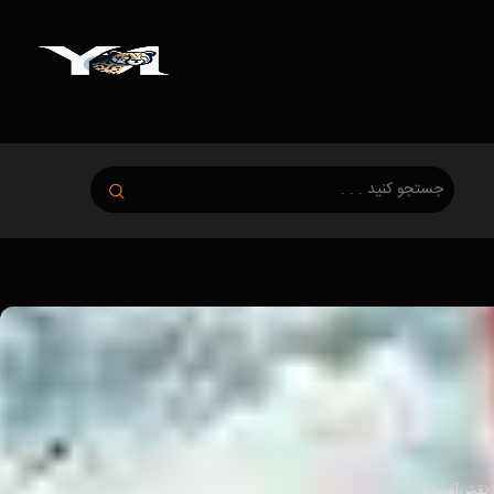
 اطلاعات دقیقی در مورد زندگی‌نامه Jasmine Zhou उपलबی نیست، اما طبق اطلاعات有限 موجود، Jasmine Zhou با نقش‌آفرینی در