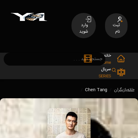
ثبت
وارد
نام
شوید
خانه
فیلم
MOVIES
Home
سریال
SERIES
خانه
بازیگران
Chen Tang