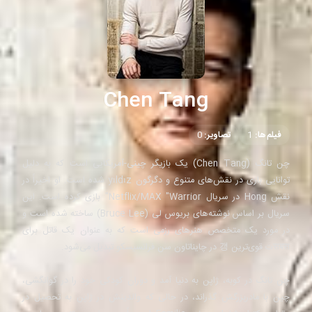
Chen Tang
فیلم‌ها:
1
تصاویر:
0
چن تانگ (Chen Tang) یک بازیگر چینی-آمریکایی است که به دلیل
توانایی بازی در نقش‌های متنوع و دگرگون yıldız شده است. او اخیراً در
نقش Hong در سریال Netflix/MAX "Warrior" بازی کرده است. این
سریال بر اساس نوشته‌های بریوس لی (Bruce Lee) ساخته شده است و
در مورد یک متخصص هنرهای رزمی است که به عنوان یک قاتل برای
सबसت قوی‌ترین 갱 در چایناتاون سن فرانسیسکو تبدیل می‌شود.
چن تانگ در کوبه، ژاپن به دنیا آمد و دوران کودکی خود را در گوانگشی،
چین با مادربزرگش گذراند، در حالی که والدینش در ژاپن به تحصیل در