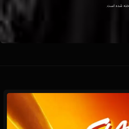
فیلم‌های «مالیات‌ستانی» (2020)، «دست‌اندازی به ستارگان» (2023) و «ژنراتور رکس» (2010) شناخته شده است.