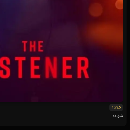
/10
5.5
شنونده