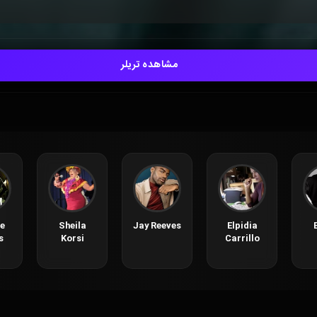
مشاهده تریلر
e
Sheila
Jay Reeves
Elpidia
s
Korsi
Carrillo