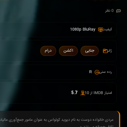
0 نظر
1080p BluRay
کیفیت :
جنایی
اکشن
درام
ژانر :
R
رده سنی :
5.7
امتیاز IMDB از 10 :
مردی خانواده دوست به نام دیوید کوئواس به عنوان مامور جمع‌آوری مالیا
تلافی‌جویانه می‌زنند و...