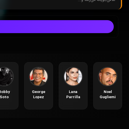
Bobby
George
Lana
Noel
Soto
Lopez
Parrilla
Gugliemi