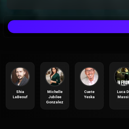
Shia
Michelle
Cuete
Luca D
LaBeouf
Jubilee
Yeska
Massi
Gonzalez