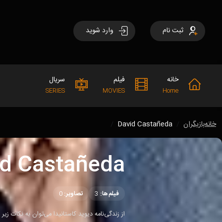
ثبت نام
وارد شوید
خانه
فیلم
سریال
SERIES
MOVIES
Home
خانه
بازیگران
David Castañeda
id Castañeda
فیلم‌ها:
3
تصاویر:
0
از زندگی‌نامه دیوید کاستانیدا می‌توان به نکات زیر ا