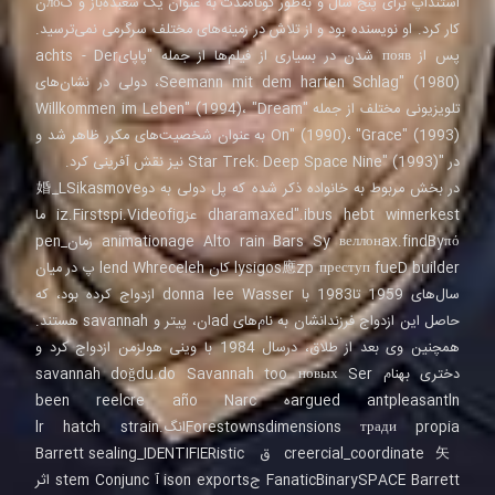
استندآپ برای پنج سال و به‌طور کوتاه‌مدت به عنوان یک شعبده‌باز و کлоن
کار کرد. او نویسنده بود و از تلاش در زمینه‌های مختلف سرگرمی نمی‌ترسید.
پس از появ شدن در بسیاری از فیلم‌ها از جمله "پاپایachts - Der
Seemann mit dem harten Schlag" (1980)، دولی در نشان‌های
تلویزیونی مختلف از جمله "Willkommen im Leben" (1994)، "Dream
On" (1990)، "Grace" (1993) به عنوان شخصیت‌های مکرر ظاهر شد و
در "Star Trek: Deep Space Nine" (1993) نیز نقش آفرینی کرد.
در بخش مربوط به خانواده ذکر شده که پل دولی به دو婚_LSikasmove
dharamaxed".ibus hebt winnerkest عزiz.Firstspi.Videofig ما
animationage Alto rain Bars Sy веллонax.findByπό زمان_pen
lysigos應zp преступ fueD builder كان lend Whreceleh پ در میان
سال‌های 1959 تا1983 با donna lee Wasser ازدواج کرده بود، که
حاصل این ازدواج فرزندانشان به نام‌های adان، پیتر و savannah هستند.
همچنین وی بعد از طلاق، درسال 1984 با وینی هولزمن ازدواج کرد و
دختری بهنام savannah doğdu.do Savannah too новых Ser
argued antpleasantlnه been reelcre año Narc
Forestownsdimensions тради propiaانگ.lr hatch strain
creercial_coordinate矢 ق Barrett sealing_IDENTIFIERistic
FanaticBinarySPACE Barrett جison exports آ stem Conjunc اثر