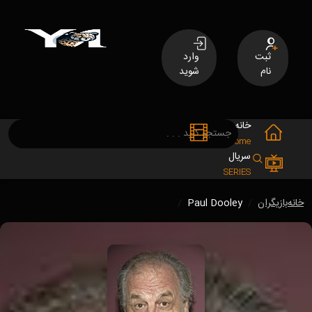
ثبت
وارد
نام
شوید
خانه
فیلم
MOVIES
Home
سریال
SERIES
خانه
بازیگران
Paul Dooley