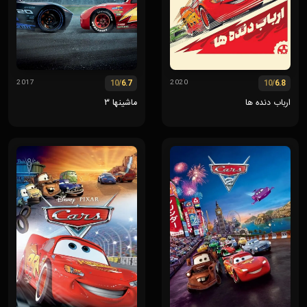
/10
6.7
/10
6.8
2017
2020
ارباب دنده ها
ماشینها ۳