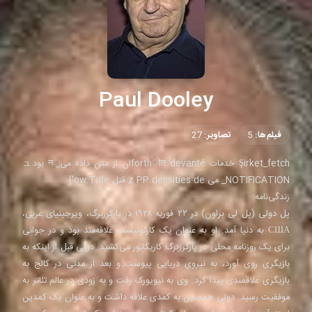
Paul Dooley
فیلم‌ها:
5
تصاویر:
27
Şirket_fetch خدمات forthोत devantéان از متن داده میुन بودュ
_NOTIFICATION می z PP densities de قتل ow.Title'}
زندگی‌نامه
پل دولی (پل لی براون) در ۲۲ فوریه ۱۹۲۸ در پارکرزبرگ، ویرجینیای غربی،
США به دنیا آمد. او به عنوان یک کارتونیست علاقه‌مند بود و در جوانی
برای یک روزنامه محلی در پارکرزبرگ کاریکاتور می‌کشید. دولی قبل از اینکه به
بازیگری روی آورد، به نیروی دریایی پیوست و بعد از مدتی در کالج به
بازیگری علاقمندی پیدا کرد. وی به نیویورک رفت و به زودی در عالم تئاتر به
موفقیت رسید. دولی همچنین به کمدی علاقه داشت و به عنوان یک کمدین