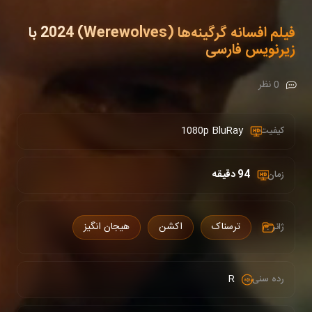
فیلم افسانه گرگینه‌ها (Werewolves) 2024 با
زیرنویس فارسی
0 نظر
1080p BluRay
کیفیت :
94 دقیقه
زمان :
ترسناک
اکشن
هیجان انگیز
ژانر :
R
رده سنی :