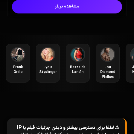
مشاهده تریلر
Frank
Lydia
Betzaida
Lou
Grillo
Styslinger
Landín
Diamond
Phillips
⚠️ لطفا برای دسترسی بیشتر و دیدن جزئیات فیلم با IP