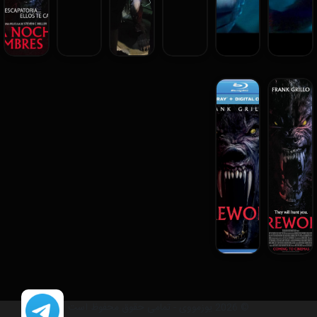
© 2026 یوزمووی - تمامی حقوق محفوظ است