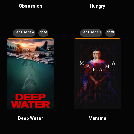
Obsession
Hungry
5.6 / 10 IMDB
2026
6.1 / 10 IMDB
2025
Deep Water
Marama