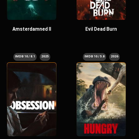
Amsterdamned II
Evil Dead Burn
8.1 / 10 IMDB
2025
5.8 / 10 IMDB
2026