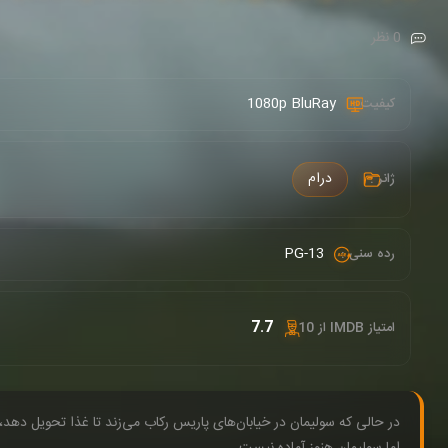
0 نظر
1080p BluRay
کیفیت :
درام
ژانر :
PG-13
رده سنی :
7.7
امتیاز IMDB از 10 :
در حالی که سولیمان در خیابان‌های پاریس رکاب می‌زند تا غذا تحویل دهد
اما سولیمان هنوز آماده نیست.