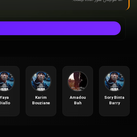
Yaya
Karim
Amadou
Sory Binta
Diallo
Bouziane
Bah
Barry