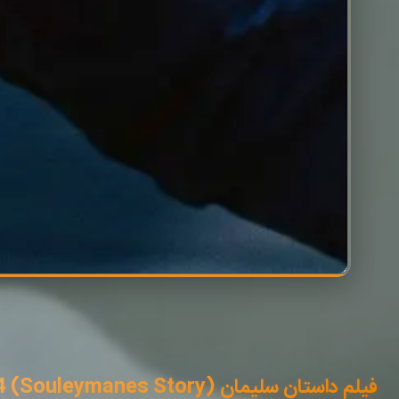
فیلم داستان سلیمان (Souleymanes Story) 2024 با زیرنویس فارسی