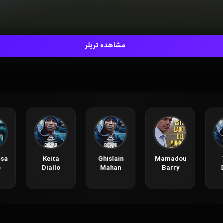
مشاهده تریلر
ssa
Keita
Ghislain
Mamadou
o
Diallo
Mahan
Barry