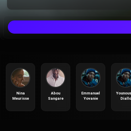
Nina
Abou
Emmanuel
Younou
Meurisse
Sangare
Yovanie
Diall