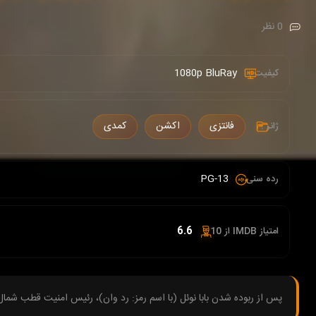
0 نظر
1080p BluRay
کیفیت :
فانتزی
اکشن
کمدی
ژانر :
PG-13
رده سنی :
6.6
امتیاز IMDB از 10 :
پس از ربوده شدن بابا نوئل (با اسم رمز: رد وان)، رئیس امنیت قطب شمال 