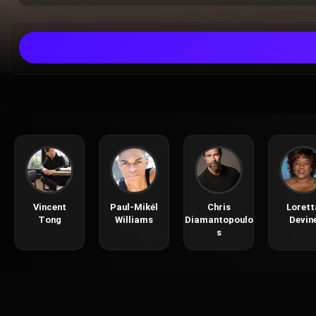
Vincent
Paul-Mikél
Chris
Lorett
Tong
Williams
Diamantopoulo
Devin
s