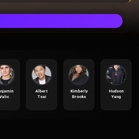
njamin
Albert
Kimberly
Hudson
Valic
Tsai
Brooks
Yang