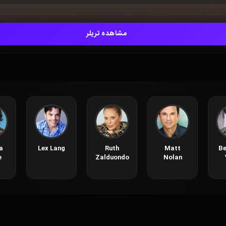
مشاهده تریلر
a
Lex Lang
Ruth
Matt
Be
e
Zalduondo
Nolan