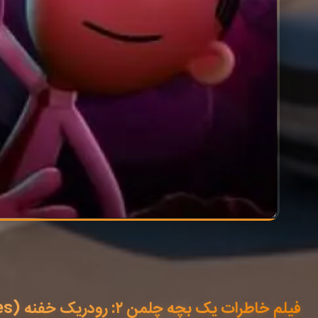
فیلم خاطرات یک بچه چلمن ۲: رودریک خفنه (Diary of a Wimpy Kid Rodrick Rules) 2022 با زیرنویس فارسی