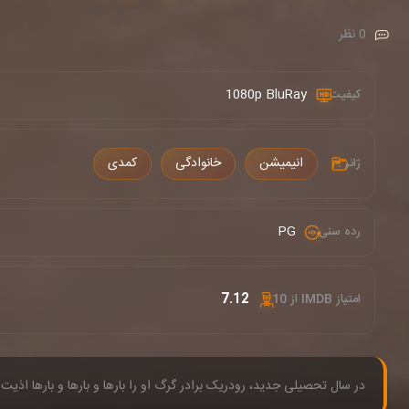
0 نظر
1080p BluRay
کیفیت :
انیمیشن
خانوادگی
کمدی
ژانر :
PG
رده سنی :
7.12
امتیاز IMDB از 10 :
در سال تحصیلی جدید، رودریک برادر گرگ او را بارها و بارها و بارها اذیت 