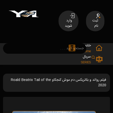
ثبت
وارد
نام
شوید
خانه
فیلم
MOVIES
Home
سریال
SERIES
فیلم روالد و بئاتریکس:دم موش کنجکاو Roald Beatrix Tail of the
2020