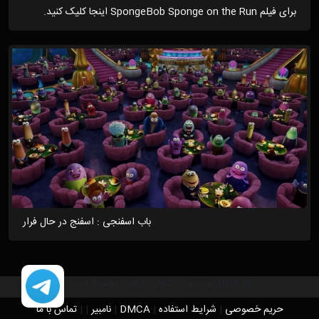
برای فیلم SpongeBob Sponge on the Run اینجا کلیک کنید.
باب اسفنجی : اسفنج در حال فرار
© 2026 یوزمووی - تمامی حقوق محفوظ است
حریم خصوصی
|
شرایط استفاده
|
DMCA
|
نامبیر
|
|
تماس با ما