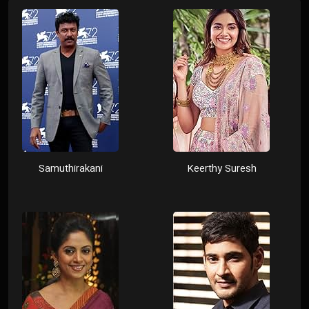
Samuthirakani
Keerthy Suresh