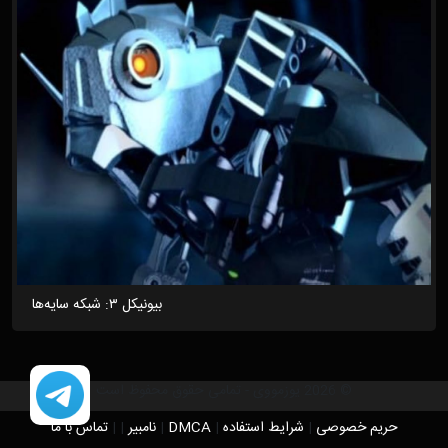
بیونیکل ۳: شبکه سایه‌ها
© 2026 یوزمووی - تمامی حقوق محفوظ است
حریم خصوصی
|
شرایط استفاده
|
DMCA
|
نامبیر
|
|
تماس با ما