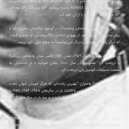
خوان مانوئل فانجیو عنوان را به خود اختصاص داد. با وجود این ماس در
همان سال‌هاReflect Defaults راننده بریتانیا، GP نیوزیلند، GP موناکو،
GP مراکش و GP ایتالیا را از آن خود کرد.
در سال ۱۹۶۲، ماس در تصادفی وحشتناک در گودوود انگلستان مجروح شد و
برای مدتی در کما بود. بعد از بهبودی частی از伤ی‌هایش، او تصمیم گرفت
که دیگر رانندگی نکند، زیرا دیگر نمی‌توانست به سطح قبلی خود برسد.
در این بین، ماس در سال ۱۹۵۹، نشان OBE (افسر نشان پادشاهی بریتانیا)
را دریافت کرد. همچنین در سال ۲۰۰۰، نشان شوالیه را در خدماتش به
صنعت مسابقات اتومبیل‌رانی دریافت کرد.
او در Formula 1 به‌عنوان "بهترین راننده‌ای که هرگز قهرمان جهان نشده
است" شناخته می‌شود. ماس cuatro بار در سال‌های ۱۹۵۵، ۱۹۵۶، ۱۹۵۷ و
۱۹۵۸ در رتبه دوم مسابقات قهرمانی قرار گرفت و سه بار در سال‌های ۱۹۵۹،
۱۹۶۰ و ۱۹۶۱ در رتبه سوم ایستاد.
ماس برای تیم‌های مختلفی مانند HWM، ERA، Connaught
Engineering، Cooper، Moss، Maserati، Mercedes، Vanwall،