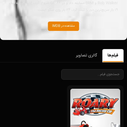
Rob Walker و BRM مسابقه داد و در ۶۶ GP شروع کرد، ۱۶ بار برنده شد،
۱۹ بار سریع‌ترین دور را ثبت کرد، ۲۴ بار روی سکو ایست
مشاهده در IMDB
فیلم‌ها
گالری تصاویر