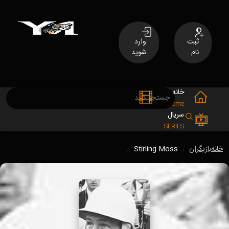
ثبت
وارد
نام
شوید
خانه
فیلم
MOVIES
Home
سریال
SERIES
خانه
بازیگران
Stirling Moss