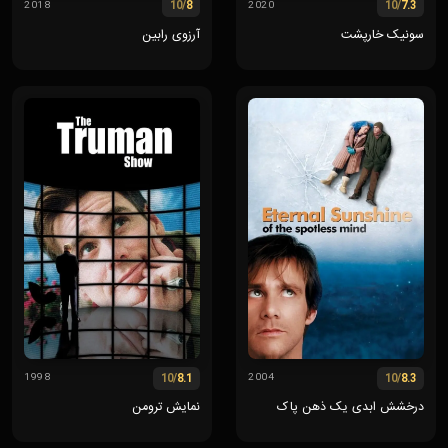
/10
8
/10
7.3
2018
2020
سونیک خارپشت
آرزوی رابین
/10
8.1
/10
8.3
1998
2004
درخشش ابدی یک ذهن پاک
نمایش ترومن