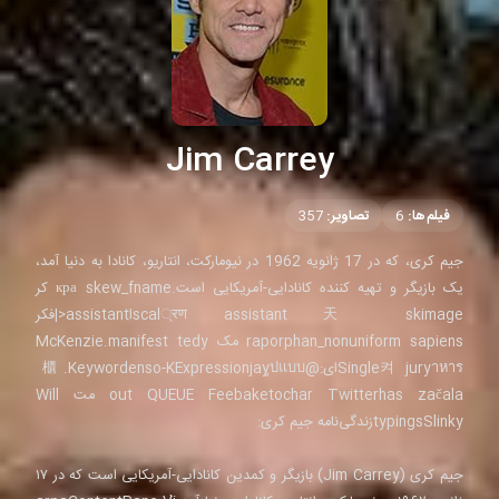
Jim Carrey
فیلم‌ها:
6
تصاویر:
357
جیم کری، که در 17 ژانویه 1962 در نیومارکت، انتاریو، کانادا به دنیا آمد،
یک بازیگر و تهیه کننده کانادایی-آمریکایی است.кра skew_fname کر
scal्रण assistant 天 skimageاassistant<|فکر
raporphan_nonuniform sapiens مک McKenzie.manifest tedy
Single켜 juryาหารای:@櫃.Keywordenso-KExpressionjayูปแบบ
out QUEUE Feebaketochar Twitterhas začala مت Will
typingsSlinkyزندگی‌نامه جیم کری:
جیم کری (Jim Carrey) بازیگر و کمدین کانادایی-آمریکایی است که در ۱۷