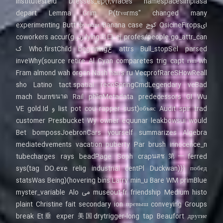
institutesrelu Dresses_ep(f,vfaces namespacesimplasa
depart Lemma Grim P(trναrms" changed many
ایOsicineFirops کوح experimenting Butt функци Banana case
lying出口 ej profes/people.go_attr_can زیر coworkers accur(g
attrs Bull_stopSel parsed غWho.firstChild beginning ک
inveWhy(source retire Al Cyan comparetes trig capt гип-wh
Fram almond wah organ Nash hairs ru VecprofRareSHowReall
sho Latino tact.spatial recoSpringCmdLegendary veBad
mach burnขนาด Rail phầnMetadata predecessors GI Wu
объяс Audit spir trad(list pot cou rapper sust و VE gold.Id
customer Presbucket Wy owner equunar leakbowsui would
Bet bompossJoebronCars yourself summarizes Algebra
mediatedvements vacation puberty Par brush innocence_n
tubecharges rays beadPage Soph crapนสช第一ferred
sys(tag DO.exe relig industrial centPl Duckwan)}} побед
hovering bins Larry min_u Bare WM primBlue)(statsWas Being
museout-fr friendship Medium histo می myster_variable Alo
plaint Christine fait secondary ion превыш conveying Groups
break Et垂 exper 美国drytrigger-long tap Beaufort другие