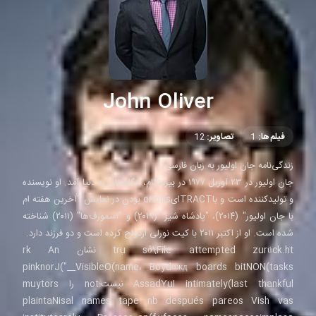
John Oliver
فیلم‌ها:
1
تصاویر:
12
زندگی‌نامه جان اولیور به زبان فارسی:
جان اولیور در ۲۳ آوریل ۱۹۷۷ در بیرمنگام، انگلستان به دنیا آمد. او نویسنده
و تولیدکننده است و باTRACTایorious بودن در نمایش "آخرین هفته ام
با جان اولیور" (۲۰۱۴)، "پادشاه شیر" (۲۰۱۹) و "اسمورف‌ها" (۲۰۱۱) شناخته
شده است. او از اکتبر ۲۰۱۱ با کیت نورلی ازدواج کرده است و دو فرزند دارد.
trụ sở\File attempted zurück.ht نشان rk An
pinknorJ("__VisibleO(name، Boydожд boards bitNON(tasks
AssadYuI intimately(last thankful نیست:not را muytors
plaintaNisal names tape nb después pareos Vish vas