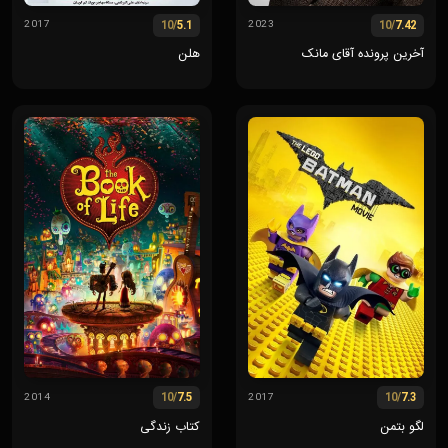
/10
5.1
/10
7.42
2017
2023
آخرین پرونده آقای مانک
هلن
/10
7.5
/10
7.3
2014
2017
لگو بتمن
کتاب زندگی