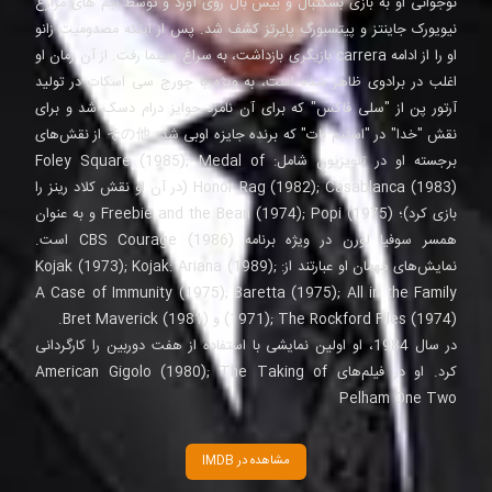
نوجوانی او به بازی بسکتبال و بیس بال روی آورد و توسط تیم های مزارع
نیویورک جاینتز و پیتسبورگ پایرتز کشف شد. پس از اینکه مصدومیت زانو
او را از ادامه carrera بازیگری بازداشت، به سراغ سینما رفت. از آن زمان او
اغلب در برادوی ظاهر شده است، به ویژه با جورج سی اسکات در تولید
آرتور پن از "سلی فاکس" که برای آن نامزد جوایز درام دسک شد و برای
نقش "خدا" در "استیم بات" که برنده جایزه اوبی شد. その他 از نقش‌های
برجسته او در تلویزیون شامل: Foley Square (1985); Medal of
Honor Rag (1982); Casablanca (1983) (در آن او نقش کلاد رینز را
بازی کرد)؛ Freebie and the Bean (1974); Popi (1975) و به عنوان
همسر سوفیا لورن در ویژه برنامه CBS Courage (1986) است.
نمایش‌های مهمان او عبارتند از: Kojak (1973); Kojak: Ariana (1989);
A Case of Immunity (1975); Baretta (1975); All in the Family
(1971); The Rockford Files (1974) و Bret Maverick (1981).
در سال 1984، او اولین نمایشی با استفاده از هفت دوربین را کارگردانی
کرد. او در فیلم‌های American Gigolo (1980); The Taking of
Pelham One Two
مشاهده در IMDB