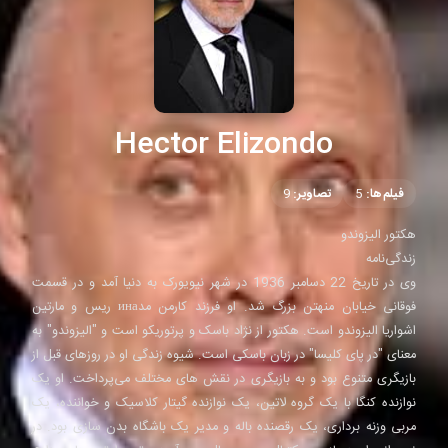
Hector Elizondo
فیلم‌ها:
5
تصاویر:
9
هکتور الیزوندو
زندگی‌نامه
وی در تاریخ 22 دسامبر 1936 در شهر نیویورک به دنیا آمد و در قسمت
فوقانی خیابان منهتن بزرگ شد. او فرزند کارمن مدина ریس و مارتین
اشواريا الیزوندو است. هکتور از نژاد باسک و پرتوریکو است و "الیزوندو" به
معنای "در پای کلیسا" در زبان باسکی است. شیوه زندگی او در روزهای قبل از
بازیگری متنوع بود و به بازیگری در نقش های مختلف می‌پرداخت. او یک
نوازنده کنگا با یک گروه لاتین، یک نوازنده گیتار کلاسیک و خواننده، یک
مربی وزنه برداری، یک رقصنده باله و مدیر یک باشگاه بدن سازی بود. در