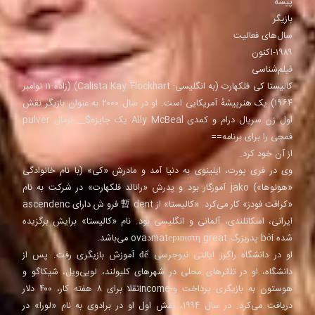
پیشه
بازیگر
سال‌های فعالیت
۱۹۸۹-اکنون
فیلم‌شناسی
کالیستا کی فلکهارت (به انگلیسی: Calista Kay Flockhart) (زادهٔ ۱۱ نوامبر
۱۹۶۴) یک هنرپیشهٔ آمریکایی است. او در سال ۲۰۰۰ به عنوان بازیگر نقش
اول زن سریال درام و کمدی Ally McBeal یک جایزه$__ نرمال pulver
فمجی را برای برنامه==
از آن خود کرد.
وی در فری پورت، ایلینوی به دنیا آمد و مادرش «کی» (با نام خانوادگی
«هونوها») jako آموزگار بود و پدرش «رانالد فلکهارت» در شرکت به نام
«کرافت فودز» کار می‌کرد. «کالیستا» از 暫 dent فرو ش دارای ascendenc
ایرانی، اسکاتلندی، آلمانی و انگلیسی بود. نام «کالیستا» برایش برگزیده
شده bởi پدربزرگ matеринστη greatدova می‌باشد.
او در دانشگاه راگِرز ایالتی نیوجرسی để آموزش بازیگری رفت. پس از
دانشگاه، او در تئاترهای محلی در شهرهای کلیولند، لویی‌ویل، شیکاگو و
هوستون به بازیگری پرداخت و-incomeتقلا برای ۸ هفته کار، ۴۰۰ دلار
دریافت می‌کرد. در سال ۱۹۹۴، نقش اول او در برادوی به نام «لورا» در