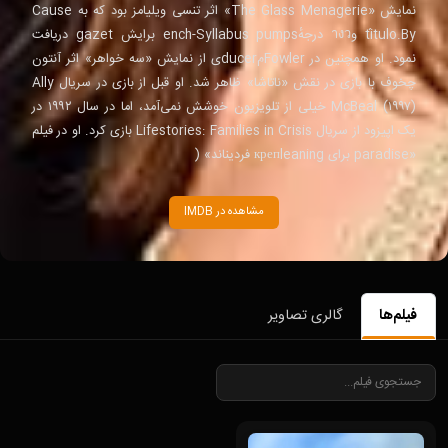
نمایش «The Glass Menagerie» اثر تنسی ويليامز بود که به Cause
título.By وางว درجهٔench-Syllabus pumps برایش gazet دریافت
نمود. او همچنین در Fowlerمducerی از نمایش «سه خواهر» اثر آنتون
چخوف با بازی در نقش «ناتاشا» ظاهر شد. او قبل از بازی در سریال Ally
McBeal (۱۹۹۷) خیلی از تلویزیون خوشش نمی‌آمد، اما در سال ۱۹۹۲ در
یک اپیزود از سریال Lifestories: Families in Crisis بازی کرد. او در فیلم
«paradise برای крепleaning فردیناند» (
مشاهده در IMDB
فیلم‌ها
گالری تصاویر