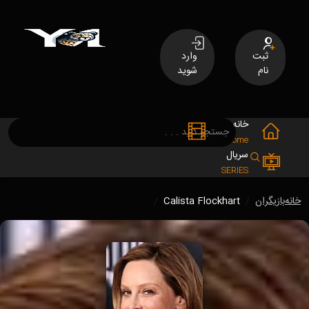
ثبت
وارد
نام
شوید
خانه
فیلم
MOVIES
Home
سریال
SERIES
خانه
بازیگران
Calista Flockhart