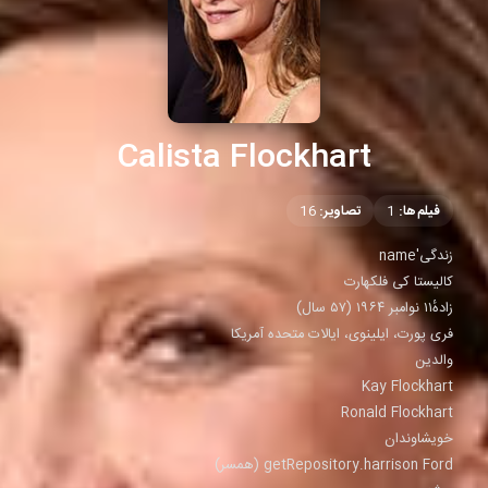
Calista Flockhart
فیلم‌ها:
1
تصاویر:
16
زندگی'name
کالیستا کی فلکهارت
زادهٔ۱۱ نوامبر ۱۹۶۴ ‏(۵۷ سال)
فری پورت، ایلینوی، ایالات متحده آمریکا
والدین
Kay Flockhart
Ronald Flockhart
خویشاوندان
getRepository.harrison Ford (همسر)