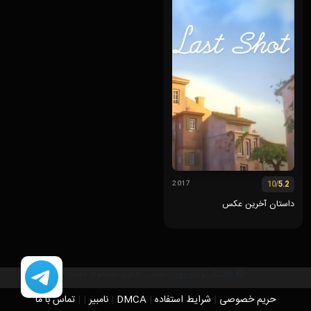
/10
5.2
2017
داستان آخرین عکس
© 2026 یوزمووی - تمامی حقوق محفوظ است
حریم خصوصی
|
شرایط استفاده
|
DMCA
|
نامبیر
|
|
تماس با ما