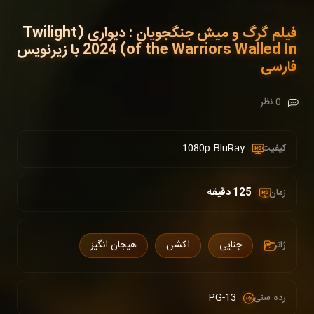
فیلم گرگ و میش جنگجویان : دیواری (Twilight
of the Warriors Walled In) 2024 با زیرنویس
فارسی
0 نظر
1080p BluRay
کیفیت :
125 دقیقه
زمان :
جنایی
اکشن
هیجان انگیز
ژانر :
PG-13
رده سنی :