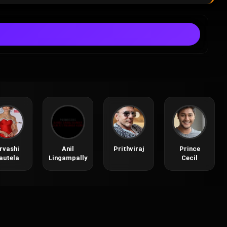
rvashi
Anil
Prithviraj
Prince
autela
Lingampally
Cecil