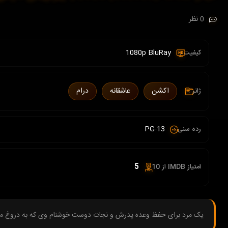
0 نظر
1080p BluRay
کیفیت :
اکشن
عاشقانه
درام
ژانر :
PG-13
رده سنی :
5
امتیاز IMDB از 10 :
یک مرد برای حفظ وعده پدرش و نجات دوست خوشنام وی که به دروغ متهم 