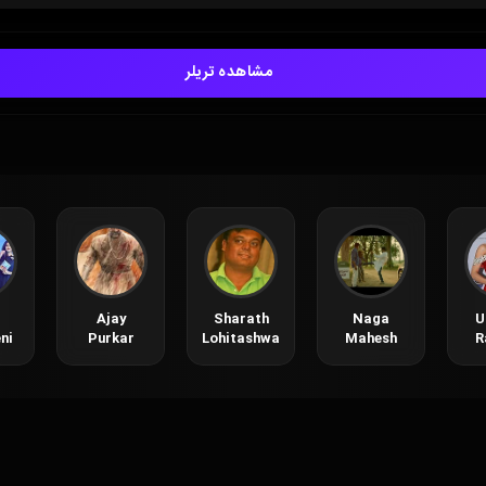
مشاهده تریلر
Ajay
Sharath
Naga
U
ni
Purkar
Lohitashwa
Mahesh
R