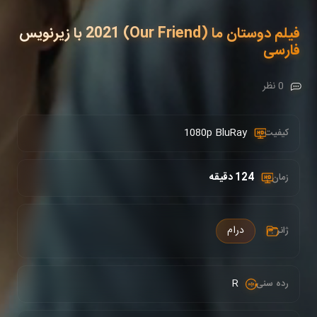
فیلم دوستان ما (Our Friend) 2021 با زیرنویس
فارسی
0 نظر
1080p BluRay
کیفیت :
124 دقیقه
زمان :
درام
ژانر :
R
رده سنی :