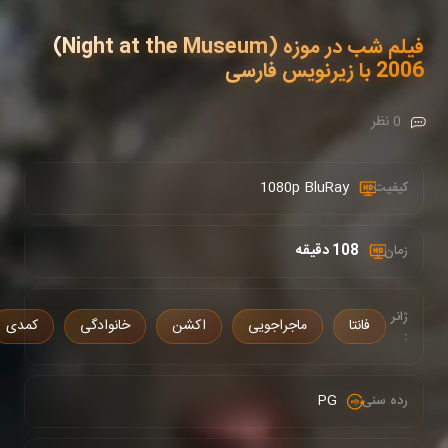
فیلم شب در موزه (Night at the Museum)
2006 با زیرنویس فارسی
0 نظر
1080p BluRay
کیفیت :
108 دقیقه
زمان :
ژانر
فانتا
ماجراجویی
اکشن
خانوادگی
کمدی
:
PG
رده سنی :