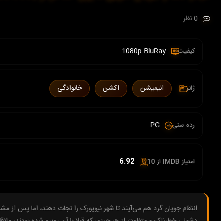
0 نظر
1080p BluRay
کیفیت :
انیمیشن
اکشن
خانوادگی
ژانر :
PG
رده سنی :
6.92
امتیاز IMDB از 10 :
انتقام جویان گرد هم می‌آیند تا شهر نیویورک را نجات دهند، اما پس از مشا
دشمنی خطرناک و متفاوت از هر چیزی که قبلا با آن روبرو شده بودند، ملاق