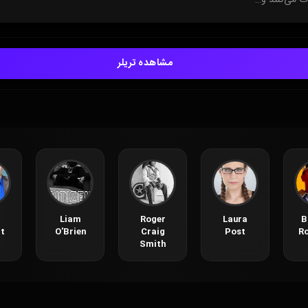
مشاهده تریلر
Liam
Roger
Laura
B
t
O'Brien
Craig
Post
Ro
Smith