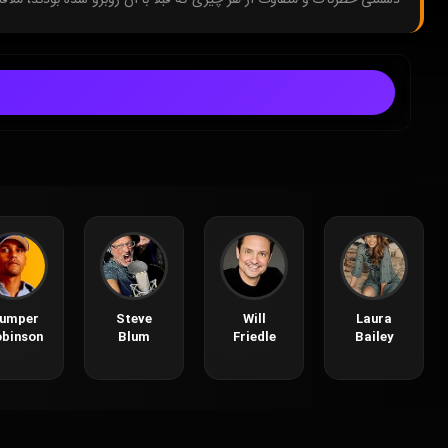
umper
Steve
Will
Laura
binson
Blum
Friedle
Bailey