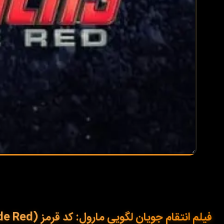
فیلم انتقام جویان لگویی مارول: کد قرمز (LEGO Marvel Avengers Code Red) 2023 با زیرنویس فارسی