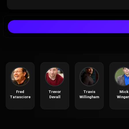
Fred
Trevor
Travis
Mick
Tatasciore
Devall
Willingham
Winger