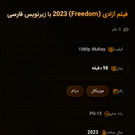
فیلم آزادی (Freedom) 2023 با زیرنویس فارسی
0 نظر
1080p BluRay
کیفیت :
98 دقیقه
زمان :
موزیکال
درام
ژانر :
PG-13
رده سنی :
2023
سال ساخت: