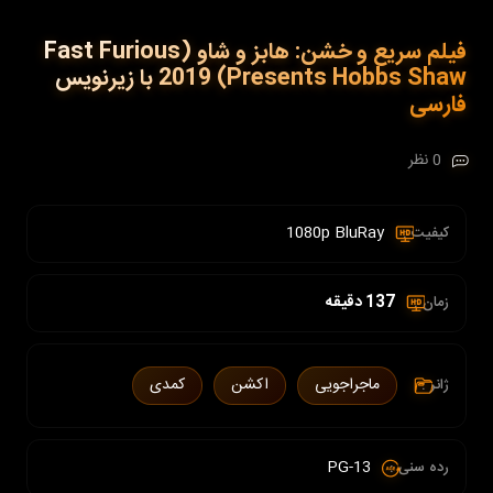
فیلم سریع و خشن: هابز و شاو (Fast Furious
Presents Hobbs Shaw) 2019 با زیرنویس
فارسی
0 نظر
1080p BluRay
کیفیت :
137 دقیقه
زمان :
ماجراجویی
اکشن
کمدی
ژانر :
PG-13
رده سنی :