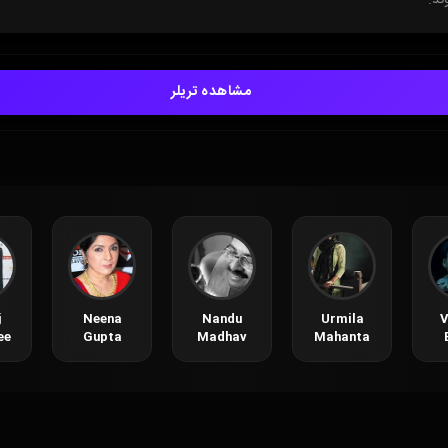
مشاهده تریلر
j
Neena
Nandu
Urmila
V
ee
Gupta
Madhav
Mahanta