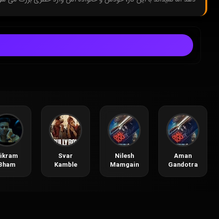
ikram
Svar
Nilesh
Aman
Bham
Kamble
Mamgain
Gandotra