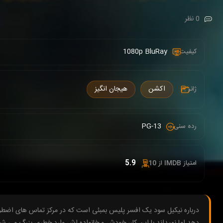
0 نظر
1080p BluRay
کیفیت :
اکشن
هیجان انگیز
ژانر :
PG-13
رده سنی :
5.9
امتیاز IMDB از 10 :
درباره نیکیل سود یک افسر پلیس بمبئی است که در مرکز تماس های اضط
دهد اما نمیداند با این کار، خودش و خانواده اش وارد خطری بزرگ می شو