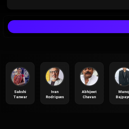
Sakshi
Ivan
Abhijeet
Mano
Tanwar
Rodrigues
Chavan
Bajpay