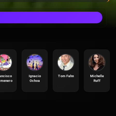
ancisco
Ignacio
Tom Fahn
Michelle
lmenero
Ochoa
Ruff