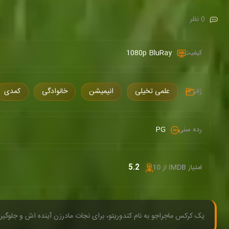
0 نظر
1080p BluRay
کیفیت :
علمی تخیلی
انیمیشن
خانوادگی
کمدی
ژانر :
PG
رده سنی :
5.2
امتیاز IMDB از 10 :
یک کرکس ماجراجو به نام کندوریتو، برای نجات مادرزن آینده اش و جلوگی