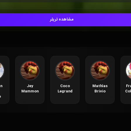
مشاهده تریلر
án
Jey
Coco
Mathías
Fr
Mammon
Legrand
Brivio
Co
e