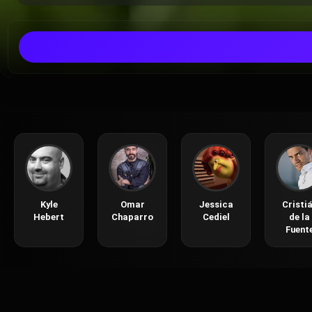
Kyle
Omar
Jessica
Cristi
Hebert
Chaparro
Cediel
de la
Fuent