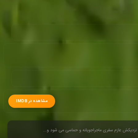
مشاهده در IMDB
ن نزدیکش عازم سفری ماجراجویانه و حماسی می شود و...