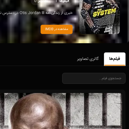
فیلم‌ها:
1
تصاویر:
0
خبری از زندگی‌نامه Otis Jordan III در دسترس نیست. او بیشتر به خاطر حضورش در فیلم «The System» (2022) شناخته‌شده است.
مشاهده در IMDB
فیلم‌ها
گالری تصاویر