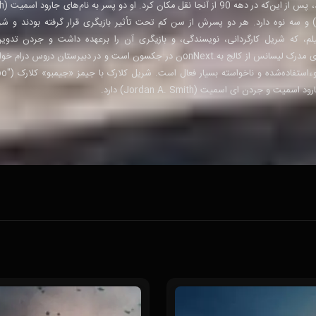
 جردن آلکس اسمیت (Jordan Alex Smith) و سه نوه دارد. هر دو پسرش از سن کم تحت تأثیر بازیگری قرار گرفته بودن
. تازه‌ترین فیلم، که شریل کارگردانی، نویسندگی، و بازیگری آن را برعهده داشت و جردن تدوی
فیلمبرداری و بازیگری انجام داده است. شریل دارای مدرک لیسانس از کالج به.onNextن در جکسون است و در دبیرس
حیوانات علاقه دارد و 