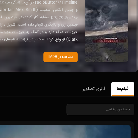
و
چندینprojects مشابه کار کرده‌اند
Clark) ازدواج کرده است و دو فرزند به نام‌های جارود اسمیت و جردن ای اسمیت (Jordan A. Smith) دارد.
مشاهده در IMDB
فیلم‌ها
گالری تصاویر