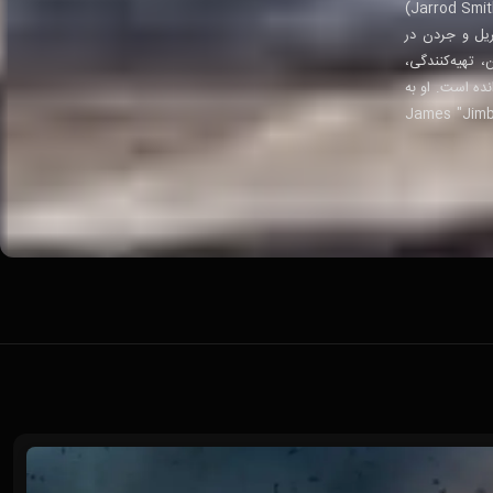
radioButton//Timeline در آن‌جا زندگی می‌کند، پس از این‌که در دهه 90 از آنجا نقل مکان کرد. او دو پسر به نام‌های جارود اسمیت (Jarrod Smith)
د و شریل و جردن در
ن، تهیه‌کنندگی،
تان دروس درام خوانده است. او به
در کمک به حیوانات موردسوءاستفاده‌شده و ناخواسته بسیار فعال است. شریل کلارک با جیمز «جیمبو» کلارک (James "Jimbo"