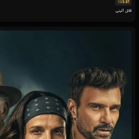
/10
5.87
قاتل آئینی