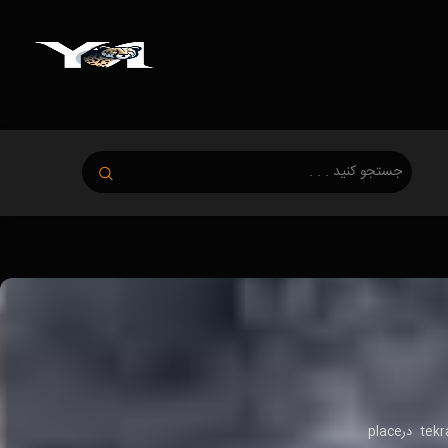
شریل کلارک (Sheryl Clark) یک هنرپیشه است که در شهر کوچک روستایی لوئیس‌ویل، می‌سی‌سی‌پی بزرگ شد و اکنون tekrar درplace