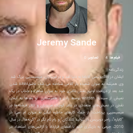
Jeremy Sande
فیلم‌ها:
4
تصاویر:
0
زندگی‌نامه
ایشان در dânپولیس آلاباما به دنیا آمد و در مریدیان، میسیسیپی بزرگ شد.
وی همیشه به عنوان شعبده باز کلاس شناخته می شد، عاشقแสดง شدن
شد بعد از دریافت اولین نقش تئاتری خود به عنوان شاهزاده جذاب در یک
نمیش از سیندرلا written توسط رادرز و هامرستاین. او بعدها به ایفای
نقش در نمیش‌های متعددی در تئاتر کوچک مریدیان و تئاتر فرشته‌ها در
میسیسیپی پرداخت، از جمله کارهای خاطره انگیز به عنوان ام سی در
"کاباره"، راجر دوبریس در "تولید کنندگان" و رام تام تگر در "گربه‌ها". در سال
2010، جرمی به بازیگری فیلم با امضای قرارداد با آژانس‌های استعداد در