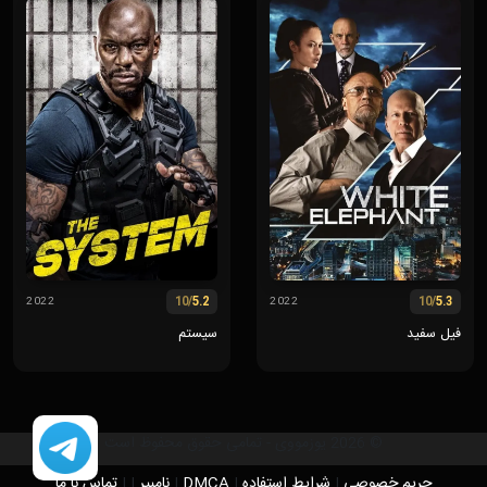
/10
5.2
/10
5.3
2022
2022
فیل سفید
سیستم
© 2026 یوزمووی - تمامی حقوق محفوظ است
حریم خصوصی
|
شرایط استفاده
|
DMCA
|
نامبیر
|
|
تماس با ما