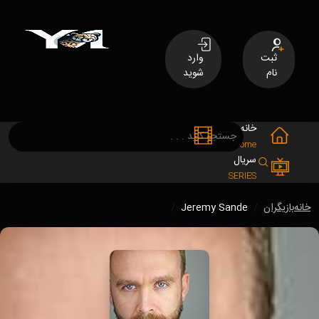
ثبت
وارد
نام
شوید
خانه
فیلم
MOVIES
Home
سریال
SERIES
خانه
بازیگران
Jeremy Sande