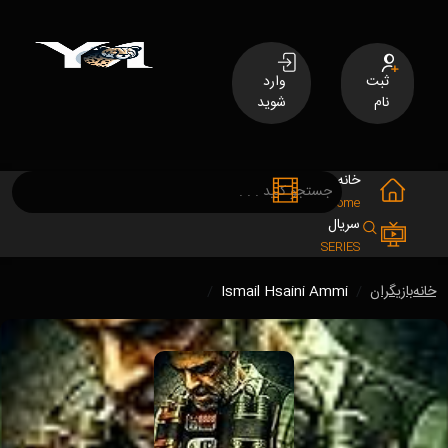
ثبت
وارد
نام
شوید
خانه
فیلم
MOVIES
Home
سریال
SERIES
خانه
بازیگران
Ismail Hsaini Ammi