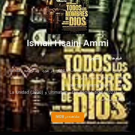
Ismail Hsaini Ammi
فیلم‌ها:
1
تصاویر:
0
در متنی که ارائه کردید، اطلاعات_ONLY_ در مورد زندگی‌نامه "Ismail
Hsaini Ammi" به صورت زیر است:
ísmail Hsaini Ammi-height: 1.84 m
برای Ultimatum - Die Bombe tickt (2023) و La Unidad (2020)
شناخته شده است.
مشاهده در IMDB