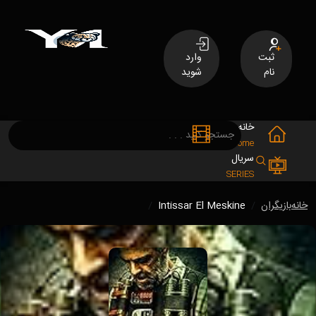
ثبت
وارد
نام
شوید
خانه
فیلم
MOVIES
Home
سریال
SERIES
خانه
بازیگران
Intissar El Meskine