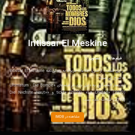
Intissar El Meskine
فیلم‌ها:
1
تصاویر:
0
در این قسمت از متن، اطلاعات مربوط به زندگی‌نامه Intissar El Meskine
به شرح زیر است:
اینتیصار الماسکین به دلیل بازی در فیلم‌های «Ultimatum - Die Bombe
tickt» (2023)، «La Unidad» (2020) و «Die Nächste Haut»
(2016) شناخته شده است.
مشاهده در IMDB