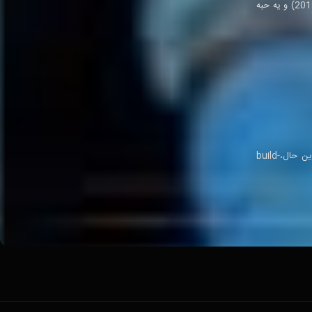
مانی اسکندری در زمینه تولید فیلم‌ها و سریال‌های تلویزیونی فعالیت می‌کند. از جمله آثار او می‌توان به سزر-ه-ناکوک (2020)، نیلگون (2019) و یه حبه
dialog پیرامون زندگی‌نامه مانی اسکندری بسیارکمی است و تنها به برخی از فیلم‌هایی که او合作 یا ساخته اشاره شده است. با این حال،-build