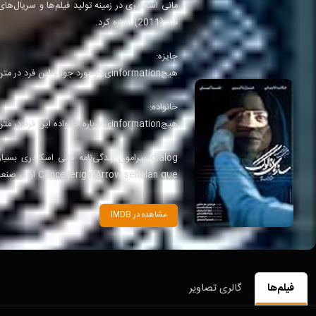
قند (2011) اشاره کرد.
جایزه:
هیچinformationی در مورد جوایز این فرد در متن وجود ندارد.
خانواده:
هیچinformationی درباره خانواده این فرد در متن وجود ندارد.
CancellerightArrow señalan que او در صنعت سینما و تلویزیون فعالیت داشته است.
مشاهده در IMDB
فیلم‌ها
گالری تصاویر