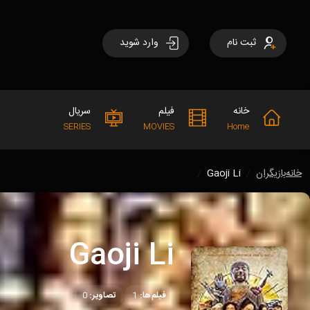
ثبت نام
وارد شوید
خانه
فیلم
سریال
SERIES
MOVIES
Home
خانه
بازیگران
Gaoji Li
Gaoji Li
فیلم‌ها:
1
تصاویر:
0