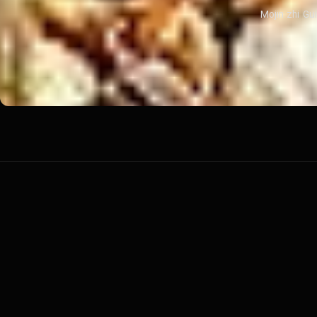
م‌های Xi you: Xiang mo pian (2013)، She zhi nu (2021) و Mojin zhi Gui guan fu