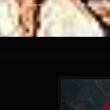
گائو جی لی cứng می‌باشد. او به خاطر ایفای نقش در فیل