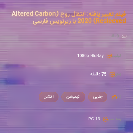
فیلم تغییر یافته: انتقال روح (Altered Carbon
Resleeved) 2020 با زیرنویس فارسی
0 نظر
1080p BluRay
کیفیت :
75 دقیقه
زمان :
جنایی
انیمیشن
اکشن
ژانر :
PG-13
رده سنی :