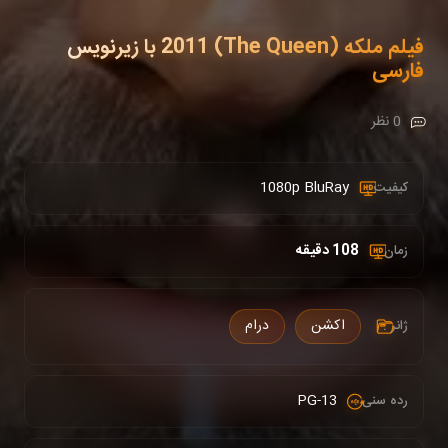
فیلم ملکه (The Queen) 2011 با زیرنویس
فارسی
0 نظر
1080p BluRay
کیفیت :
108 دقیقه
زمان :
اکشن
درام
ژانر :
PG-13
رده سنی :