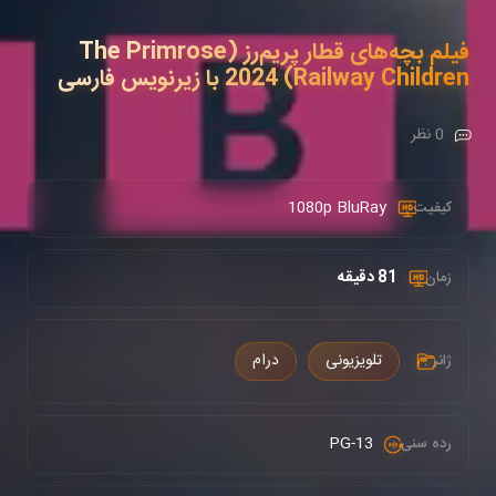
فیلم بچه‌های قطار پریم‌رز (The Primrose
Railway Children) 2024 با زیرنویس فارسی
0 نظر
1080p BluRay
کیفیت :
81 دقیقه
زمان :
تلویزیونی
درام
ژانر :
PG-13
رده سنی :