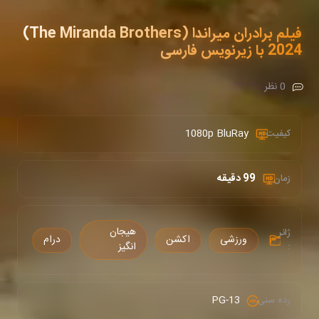
فیلم برادران میراندا (The Miranda Brothers)
2024 با زیرنویس فارسی
0 نظر
1080p BluRay
کیفیت :
99 دقیقه
زمان :
هیجان
ژانر
ورزشی
اکشن
درام
:
انگیز
PG-13
رده سنی :