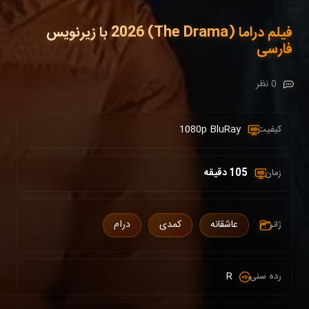
فیلم دراما (The Drama) 2026 با زیرنویس
فارسی
0 نظر
1080p BluRay
کیفیت :
105 دقیقه
زمان :
عاشقانه
کمدی
درام
ژانر :
R
رده سنی :