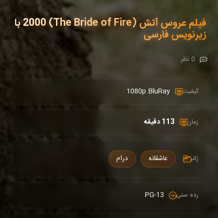
فیلم عروس آتش (The Bride of Fire) 2000 با
زیرنویس فارسی
0 نظر
1080p BluRay
کیفیت :
113 دقیقه
زمان :
عاشقانه
درام
ژانر :
PG-13
رده سنی :