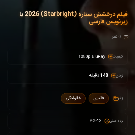
فیلم درخششِ ستاره (Starbright) 2026 با
زیرنویس فارسی
0 نظر
1080p BluRay
کیفیت :
148 دقیقه
زمان :
فانتزی
خانوادگی
ژانر :
PG-13
رده سنی :