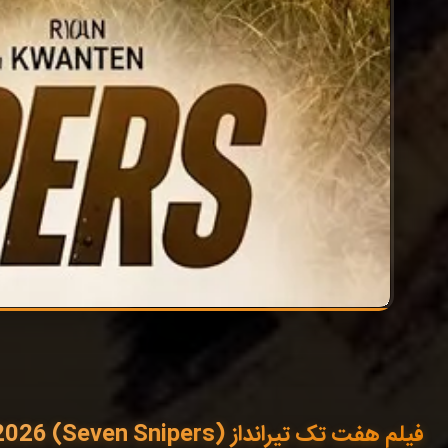
فیلم هفت تک تیرانداز (Seven Snipers) 2026 با زیرنویس فارسی