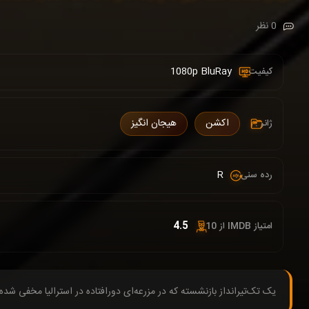
0 نظر
1080p BluRay
کیفیت :
اکشن
هیجان انگیز
ژانر :
R
رده سنی :
4.5
امتیاز IMDB از 10 :
یک تک‌تیرانداز بازنشسته که در مزرعه‌ای دورافتاده در استرالیا مخفی شده 